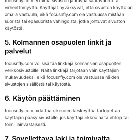
focusnfly.com ei takaa sivuston jatkuvaa saatavuutta tai
virheettömyyttä. Käyttäjät hyväksyvät, että sivuston käyttö on
omalla vastuulla, eikä focusnfly.com ole vastuussa mistään
suorista tai epäsuorista vahingoista, jotka johtuvat sivuston
käytöstä.
5. Kolmannen osapuolen linkit ja
palvelut
focusnfly.com voi sisältää linkkejä kolmansien osapuolten
verkkosivustoille. Näitä linkkejä tarjotaan vain käyttäjien
mukavuudeksi, eikä focusnfly.com ole vastuussa näiden
sivustojen sisällöstä tai käytöstä.
6. Käytön päättäminen
focusnfly.com pidättää oikeuden keskeyttää tai lopettaa
käyttäjän pääsy sivustolle, jos käyttäjä rikkoo näitä ehtoja tai
toimii lainvastaisesti.
7. Sovellettava laki ja toimivalta