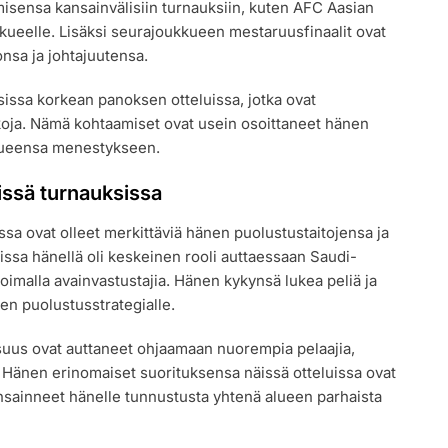
isensa kansainvälisiin turnauksiin, kuten AFC Aasian
kueelle. Lisäksi seurajoukkueen mestaruusfinaalit ovat
onsa ja johtajuutensa.
sissa korkean panoksen otteluissa, jotka ovat
ikkoja. Nämä kohtaamiset ovat usein osoittaneet hänen
kkueensa menestykseen.
issä turnauksissa
sa ovat olleet merkittäviä hänen puolustustaitojensa ja
issa hänellä oli keskeinen rooli auttaessaan Saudi-
oimalla avainvastustajia. Hänen kykynsä lukea peliä ja
een puolustusstrategialle.
uus ovat auttaneet ohjaamaan nuorempia pelaajia,
änen erinomaiset suorituksensa näissä otteluissa ovat
sainneet hänelle tunnustusta yhtenä alueen parhaista