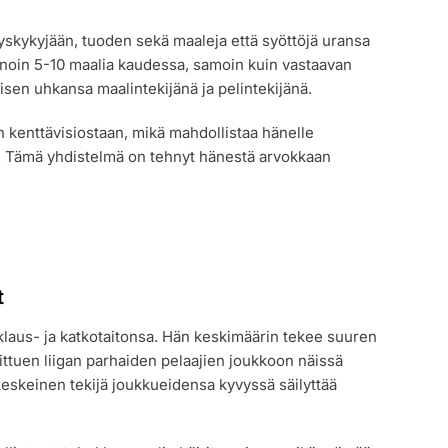
skykyjään, tuoden sekä maaleja että syöttöjä uransa
 noin 5-10 maalia kaudessa, samoin kuin vastaavan
isen uhkansa maalintekijänä ja pelintekijänä.
 kenttävisiostaan, mikä mahdollistaa hänelle
. Tämä yhdistelmä on tehnyt hänestä arvokkaan
t
laus- ja katkotaitonsa. Hän keskimäärin tekee suuren
oittuen liigan parhaiden pelaajien joukkoon näissä
eskeinen tekijä joukkueidensa kyvyssä säilyttää