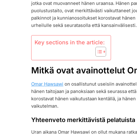
jotka ovat muovanneet hänen uraansa. Hänen panok
SEURAPANO
PALKINNOT
puolustustaito, ovat merkittävästi vaikuttaneet
palkinnot ja kunnianosoitukset korostavat hänen 
urheilulle sekä seuratasolla että kansainvälisesti.
Key sections in the article:
Mitkä ovat avainottelut 
Omar Hawsawi
on osallistunut useisiin avainotte
hänen taitojaan ja panoksiaan sekä seurassa että
korostavat hänen vaikutustaan kentällä, ja hänen
vaikutelman.
Yhteenveto merkittävistä pelatuista 
Uran aikana Omar Hawsawi on ollut mukana ratka