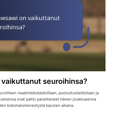
vaikuttanut seuroihinsa?
oilleen maalintekotaidoillaan, puolustustaidollaan ja
rituksensa ovat paitsi parantaneet hänen joukkueensa
iden kokonaismenestystä kausien aikana.