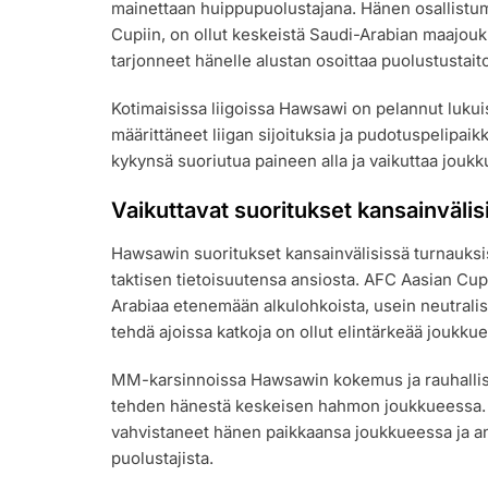
mainettaan huippupuolustajana. Hänen osallistum
Cupiin, on ollut keskeistä Saudi-Arabian maajouk
tarjonneet hänelle alustan osoittaa puolustustait
Kotimaisissa liigoissa Hawsawi on pelannut lukui
määrittäneet liigan sijoituksia ja pudotuspelipa
kykynsä suoriutua paineen alla ja vaikuttaa jou
Vaikuttavat suoritukset kansainvälis
Hawsawin suoritukset kansainvälisissä turnauksis
taktisen tietoisuutensa ansiosta. AFC Aasian Cup
Arabiaa etenemään alkulohkoista, usein neutralis
tehdä ajoissa katkoja on ollut elintärkeää joukku
MM-karsinnoissa Hawsawin kokemus ja rauhallis
tehden hänestä keskeisen hahmon joukkueessa. H
vahvistaneet hänen paikkaansa joukkueessa ja an
puolustajista.