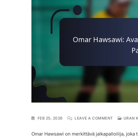
ON
FEB 25, 2026
LEAVE A COMMENT
URAN 
OMAR
HAWSAWI:
Omar Hawsawi on merkittävä jalkapalloilija, joka 
AVAINOTTEL