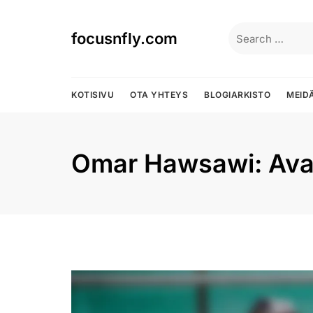
Skip
to
Search
focusnfly.com
content
for:
KOTISIVU
OTA YHTEYS
BLOGIARKISTO
MEID
Omar Hawsawi: Avai