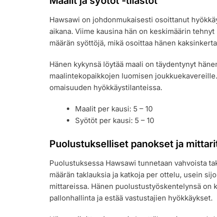
Maalit ja syötöt -tilastot
Hawsawi on johdonmukaisesti osoittanut hyökkäy
aikana. Viime kausina hän on keskimäärin tehnyt
määrän syöttöjä, mikä osoittaa hänen kaksinkerta
Hänen kykynsä löytää maali on täydentynyt hänen
maalintekopaikkojen luomisen joukkuekavereille
omaisuuden hyökkäystilanteissa.
Maalit per kausi: 5 – 10
Syötöt per kausi: 5 – 10
Puolustukselliset panokset ja mittari
Puolustuksessa Hawsawi tunnetaan vahvoista tak
määrän taklauksia ja katkoja per ottelu, usein sij
mittareissa. Hänen puolustustyöskentelynsä on k
pallonhallinta ja estää vastustajien hyökkäykset.