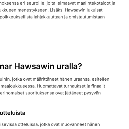
sensa eri seuroille, joita leimaavat maalintekotaidot ja
KSET,
 joukkueen menestykseen. Lisäksi Hawsawin lukuisat
poikkeuksellista lahjakkuuttaan ja omistautumistaan
Omar Hawsawin uralla?
luihin, jotka ovat määrittäneet hänen uraansa, esitellen
 maajoukkueessa. Huomattavat turnaukset ja finaalit
 erinomaiset suorituksensa ovat jättäneet pysyvän
otteluista
isevissa otteluissa, jotka ovat muovanneet hänen