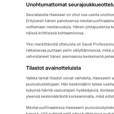
Unohtumattomat seurajoukkueottelut
Seuratasolla Hawsawi on ollut osa useita unohtum
Erityisesti hänen panoksensa mestaruusfinaaleis
voittamaan mestaruuksia. Hänen johtajuutensa ken
näissä kriittisissä kohtaamisissa.
Yksi merkittävistä otteluista oli Saudi Professio
ratkaisevaa puhtaan pelin säilyttämisessä, mikä j
vahvistaneet hänen asemaansa keskeisenä pelaaj
Tilastot avainotteluista
Vaikka tarkat tilastot voivat vaihdella, Hawsawin 
puolustustaitojaan. Hän keskimäärin tekee useita 
kykynsä häiritä vastustajien hyökkäyksiä. Korke
yleensä keskimääräistä korkeammalla, mikä edist
Mestaruusfinaaleissa Hawsawin puolustustyöske
kanssa, sillä puhtaat pelit näissä otteluissa ova