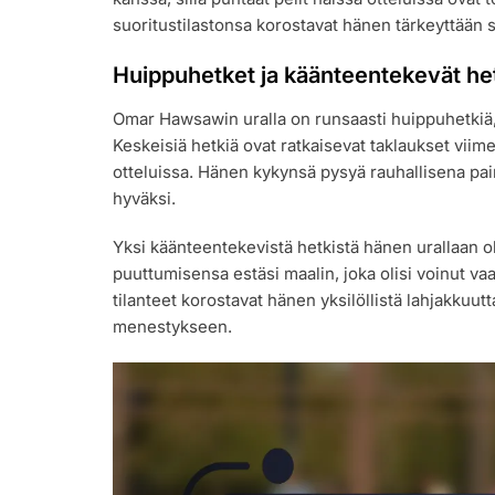
suoritustilastonsa korostavat hänen tärkeyttään 
Huippuhetket ja käänteentekevät he
Omar Hawsawin uralla on runsaasti huippuhetkiä, 
Keskeisiä hetkiä ovat ratkaisevat taklaukset viime
otteluissa. Hänen kykynsä pysyä rauhallisena pai
hyväksi.
Yksi käänteentekevistä hetkistä hänen urallaan o
puuttumisensa estäsi maalin, joka olisi voinut v
tilanteet korostavat hänen yksilöllistä lahjakku
menestykseen.