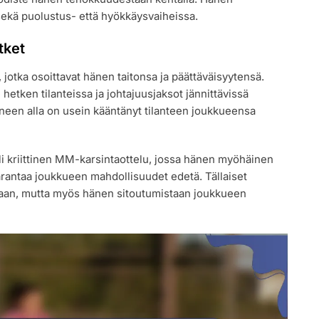
sekä puolustus- että hyökkäysvaiheissa.
tket
jotka osoittavat hänen taitonsa ja päättäväisyytensä.
 hetken tilanteissa ja johtajuusjaksot jännittävissä
neen alla on usein kääntänyt tilanteen joukkueensa
li kriittinen MM-karsintaottelu, jossa hänen myöhäinen
aarantaa joukkueen mahdollisuudet edetä. Tällaiset
uttaan, mutta myös hänen sitoutumistaan joukkueen