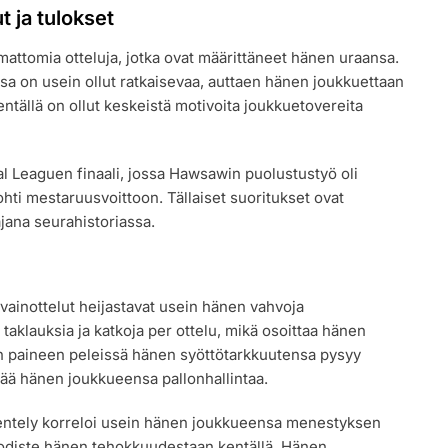
 ja tulokset
attomia otteluja, jotka ovat määrittäneet hänen uraansa.
sa on usein ollut ratkaisevaa, auttaen hänen joukkuettaan
tällä on ollut keskeistä motivoita joukkuetovereita
nal Leaguen finaali, jossa Hawsawin puolustustyö oli
ohti mestaruusvoittoon. Tällaiset suoritukset ovat
ana seurahistoriassa.
avainottelut heijastavat usein hänen vahvoja
taklauksia ja katkoja per ottelu, mikä osoittaa hänen
an paineen peleissä hänen syöttötarkkuutensa pysyy
ää hänen joukkueensa pallonhallintaa.
ntely korreloi usein hänen joukkueensa menestyksen
t todiste hänen tehokkuudestaan kentällä. Hänen