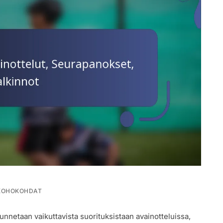
KOHOKOHDAT
tunnetaan vaikuttavista suorituksistaan avainotteluissa,
UT,